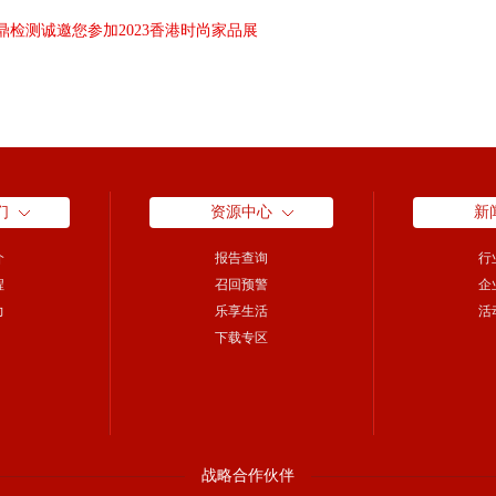
中鼎检测诚邀您参加2023香港时尚家品展
们
资源中心
新
介
报告查询
行
程
召回预警
企
力
乐享生活
活
下载专区
战略合作伙伴