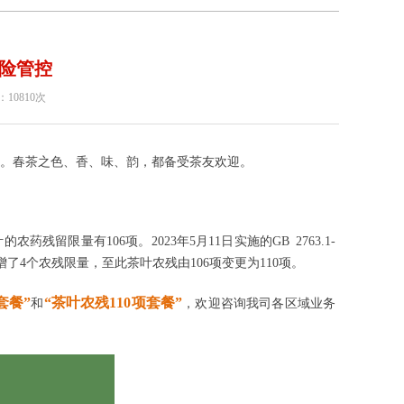
风险管控
：10810次
叶。春茶之色、香、味、韵，都备受茶友欢迎。
茶叶的农药残留限量有106项。
2023年5月11日实施的GB 2763.1-
增了4个农残限量
，至此茶叶农残由106项变更为110项。
套餐”
“茶叶农残110项套餐”
和
，欢迎咨询我司各区域业务