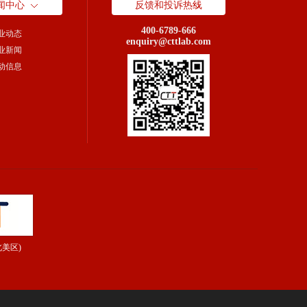
闻中心
反馈和投诉热线
400-6789-666
业动态
enquiry@cttlab.com
业新闻
动信息
北美区)