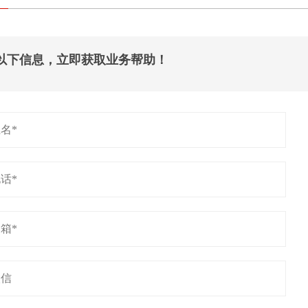
以下信息，立即获取业务帮助！