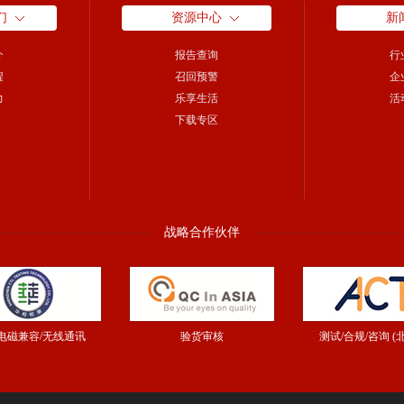
们
资源中心
新
介
报告查询
行
程
召回预警
企
力
乐享生活
活
下载专区
战略合作伙伴
/电磁兼容/无线通讯
验货审核
测试/合规/咨询 (