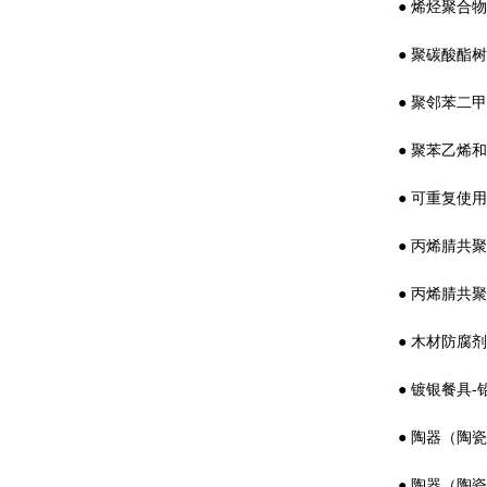
●
烯烃聚合物：2
●
聚碳酸酯树脂：
●
聚邻苯二甲酸
●
聚苯乙烯和橡
●
可重复使用的橡
●
丙烯腈共聚物：
●
丙烯腈共聚物和
●
木材防腐剂：2
●
镀银餐具-铅污
●
陶器（陶瓷）
●
陶器（陶瓷）