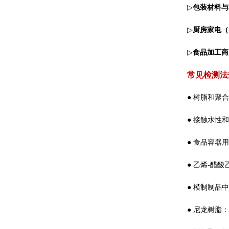
▷
包装材料与
▷
厨房家电（
▷
食品加工商
常见检测法
● 树脂和聚合物
●
接触水性和油
●
食品容器用密
●
乙烯-醋酸乙烯
●
模制制品中的
●
尼龙树脂：21 