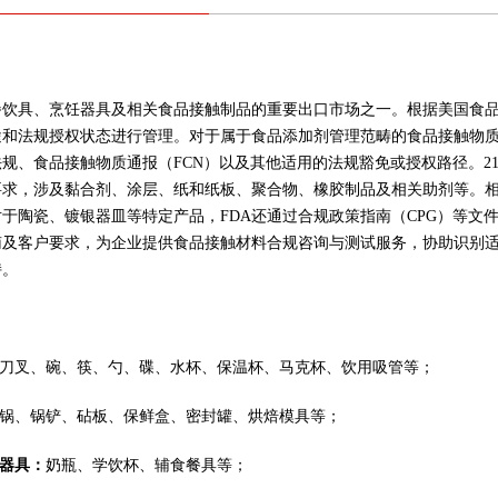
餐饮具、烹饪器具及相关食品接触制品的重要出口市场之一。根据美国食品
和法规授权状态进行管理。对于属于食品添加剂管理范畴的食品接触物质，
规、食品接触物质通报（FCN）以及其他适用的法规豁免或授权路径。21 
要求，涉及黏合剂、涂层、纸和纸板、聚合物、橡胶制品及相关助剂等。
于陶瓷、镀银器皿等特定产品，FDA还通过合规政策指南（CPG）等文件
南及客户要求，为企业提供食品接触材料合规咨询与测试服务，协助识别
持。
刀叉、碗、筷、勺、碟、水杯、保温杯、马克杯、饮用吸管等；
锅、锅铲、砧板、保鲜盒、密封罐、烘焙模具等；
器具：
奶瓶、学饮杯、辅食餐具等；