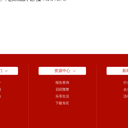
们
资源中心
新
介
报告查询
行
程
召回预警
企
力
乐享生活
活
下载专区