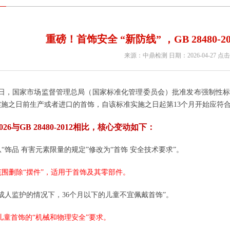
重磅！首饰安全 “新防线” ，GB 28480
来源：中鼎检测 日期：2026-04-27 点击
月31日，国家市场监督管理总局（国家标准化管理委员会）批准发布强制性标
实施之日前生产或者进口的首饰，自该标准实施之日起第13个月开始应符
0-2026与GB 28480-2012相比，核心变动如下：
称从“饰品 有害元素限量的规定”修改为“首饰 安全技术要求”。
用范围删除“摆件”，适用于首饰及其零部件。
在无成人监护的情况下，36个月以下的儿童不宜佩戴首饰”。
人/儿童首饰的“机械和物理安全”要求。