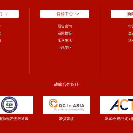
们
资源中心
新
介
报告查询
行
程
召回预警
企
力
乐享生活
活
下载专区
战略合作伙伴
/电磁兼容/无线通讯
验货审核
测试/合规/咨询 (