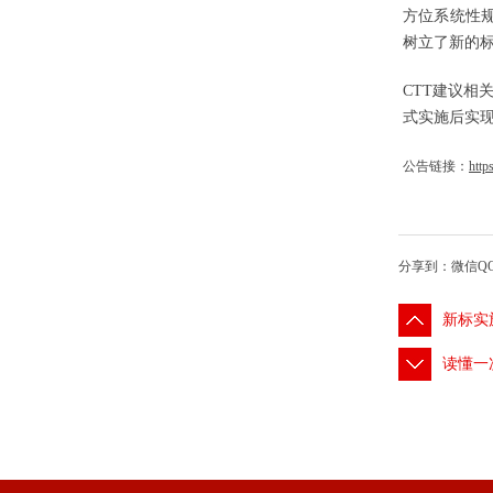
方位系统性规
树立了新的
CTT建议相
式实施后实
公告链接：
htt
分享到：
微信
Q
新标实
读懂一