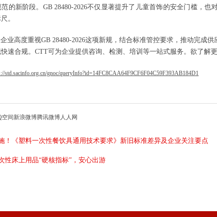
范的新阶段。GB 28480-2026不仅显著提升了儿童首饰的安全门槛
标尺。
关企业高度重视GB 28480-2026这项新规，结合标准管控要求，推动
现快速合规。CTT可为企业提供咨询、检测、培训等一站式服务。欲了解
ps://std.sacinfo.org.cn/gnoc/queryInfo?id=14FC8CAA64F9CF6F04C59F393AB184D1
Q空间
新浪微博
腾讯微博
人人网
施！《塑料一次性餐饮具通用技术要求》新旧标准差异及企业关注要点
次性床上用品“硬核指标”，安心出游