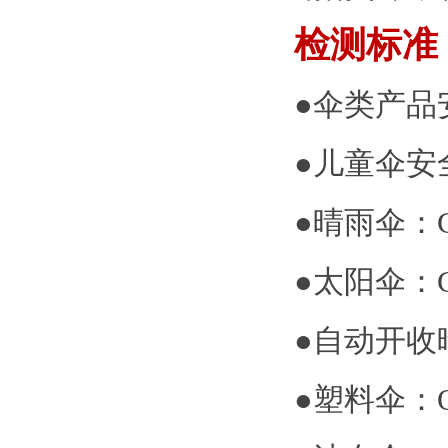
检测标准
●伞类产品安
●
儿童伞安全
●
晴雨伞：GB
●
太阳伞：GB
●
自动开收晴
●
塑料伞：QB