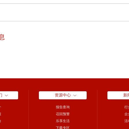
息
们
资源中心
新
介
报告查询
行
程
召回预警
企
力
乐享生活
活
下载专区