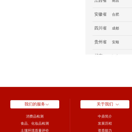
江西省
南昌
安徽省
合肥
四川省
成都
贵州省
安顺
越南
河内
中国香港
中国香港
北美
温哥华
奥地利
林茨
我们的服务
关于我们
消费品检测
中鼎简介
食品、化妆品检测
发展历程
土壤环境质量评价
资质能力