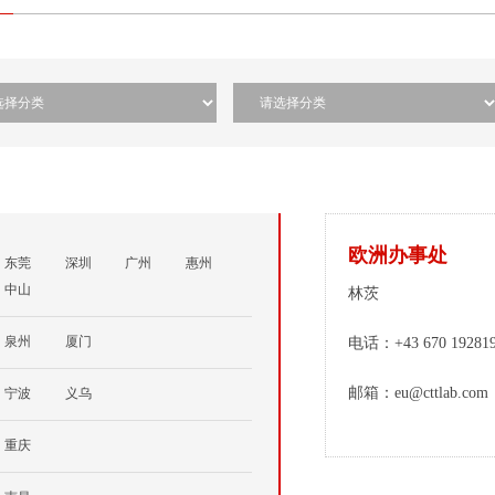
欧洲办事处
东莞
深圳
广州
惠州
中山
林茨
泉州
厦门
电话：+43 670 19281
邮箱：eu@cttlab.com
宁波
义乌
重庆