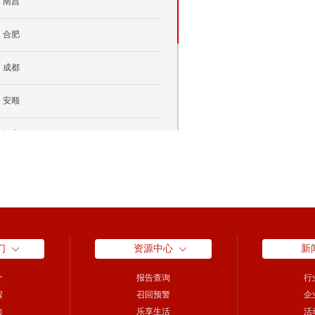
南昌
合肥
成都
安顺
河内
中国香港
温哥华
林茨
们
资源中心
新
介
报告查询
行
程
召回预警
企
力
乐享生活
活